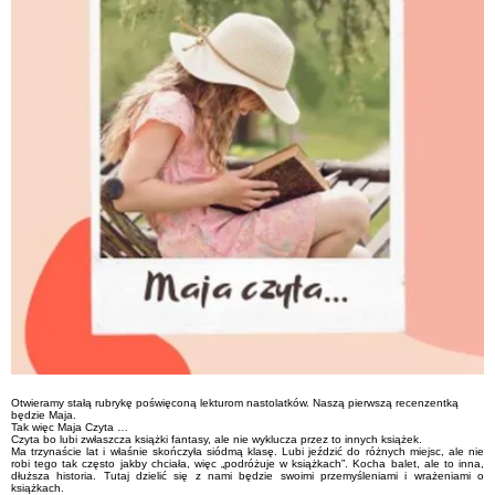
Otwieramy stałą rubrykę poświęconą lekturom nastolatków. Naszą pierwszą recenzentką
będzie Maja.
Tak więc Maja Czyta …
Czyta bo lubi zwłaszcza książki fantasy, ale nie wyklucza przez to innych książek.
Ma trzynaście lat i właśnie skończyła siódmą klasę. Lubi jeździć do różnych miejsc, ale nie
robi tego tak często jakby chciała, więc „podróżuje w książkach”. Kocha balet, ale to inna,
dłuższa historia. Tutaj dzielić się z nami będzie swoimi przemyśleniami i wrażeniami o
książkach.