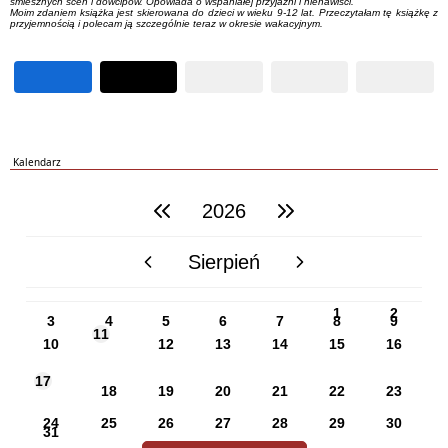
śmiesznych scen i dowcipów. Opowiada o wspaniałej przyjaźni i nienawiści.
Moim zdaniem książka jest skierowana do dzieci w wieku 9-12 lat. Przeczytałam tę książkę z
przyjemnością i polecam ją szczególnie teraz w okresie wakacyjnym.
Kalendarz
2026
poprzedni rok
następny rok
Sierpień
poprzedni miesiąc
następny miesiąc
PN
WT
ŚR
CZ
PI
SO
NI
1
2
3
4
5
6
7
8
9
11
10
12
13
14
15
16
17
18
19
20
21
22
23
24
25
26
27
28
29
30
31