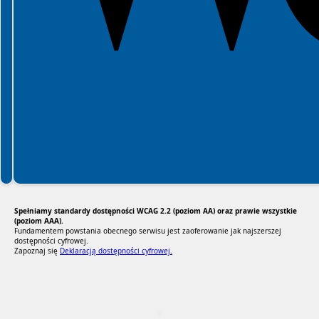
Spełniamy standardy dostępności WCAG 2.2 (poziom AA) oraz prawie wszystkie
(poziom AAA).
Fundamentem powstania obecnego serwisu jest zaoferowanie jak najszerszej
dostępności cyfrowej.
Zapoznaj się
Deklaracją dostępności cyfrowej.
RODO Zgodne
RODO przyjazne narzędzia