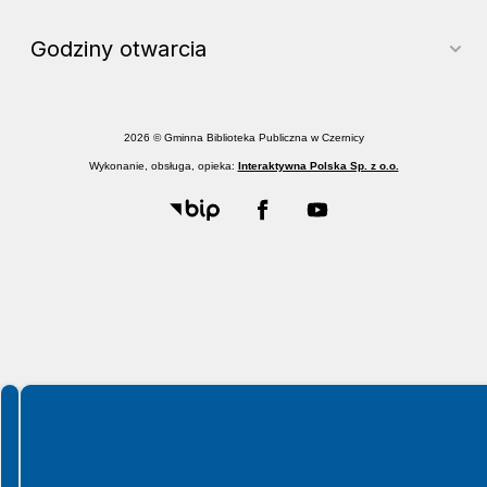
Godziny otwarcia
2026 © Gminna Biblioteka Publiczna w Czernicy
Wykonanie, obsługa, opieka:
Interaktywna Polska Sp. z o.o.
Spełniamy standardy WCAG 2.2
Spełniamy standardy W3C