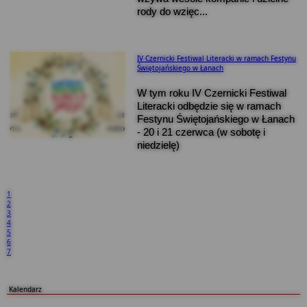
rody do wzięc...
IV Czernicki Festiwal Literacki w ramach Festynu
Świętojańskiego w Łanach
W tym roku IV Czernicki Festiwal
Literacki odbędzie się w ramach
Festynu Świętojańskiego w Łanach
- 20 i 21 czerwca (w sobotę i
niedzielę)
1
2
3
4
5
6
7
Kalendarz