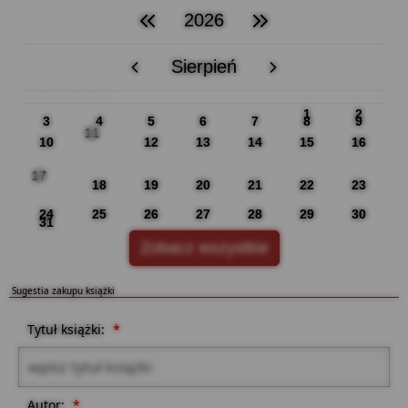
2026
poprzedni rok
następny rok
Sierpień
poprzedni miesiąc
następny miesiąc
PN
WT
ŚR
CZ
PI
SO
NI
1
2
3
4
5
6
7
8
9
11
10
12
13
14
15
16
17
18
19
20
21
22
23
24
25
26
27
28
29
30
31
Zobacz wszystkie
Sugestia zakupu książki
Formularz sugestii zakupu książki dla biblioteki
Tytuł książki:
*
Autor:
*