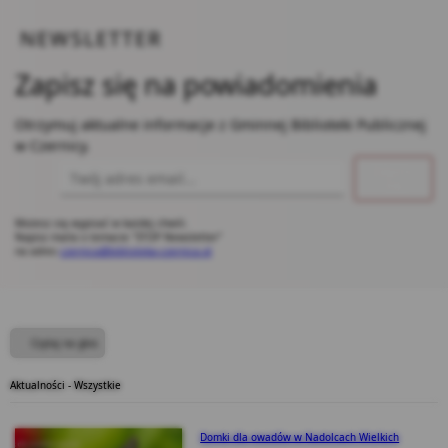
NEWSLETTER
Zapisz się na powiadomienia
Otrzymuj aktualne informacje z Gminnej Biblioteki Publicznej
w Czernicy.
Wpisz adres email, na który chcesz otrzymywać powiadomienia. Możesz również się wypis
Zapisz
się
Możesz się wypisać w każdej chwili.
Napisz maila o temacie "STOP Newsletter"
na adres
czernica@biblioteka-czernica.pl
Czytaj na głos
Aktualności - Wszystkie
Domki dla owadów w Nadolcach Wielkich