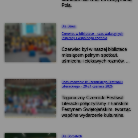
Polą.
Dla Dzieci
Czerwiec w bibliotece – czas wakacyjnych
inspiracji i wspólnego czytania
Czerwiec był w naszej bibliotece
miesiącem pełnym spotkań,
uśmiechu i ciekawych rozmów. ...
Podsumowanie IV Czernickiego Festiwalu
Literackiego – 20-21 czerwca 2026
Tegoroczny Czernicki Festiwal
Literacki połączyliśmy z Łańskim
Festynem Świętojańskim, tworząc
wspólne wydarzenie kulturalne.
Dla Dorosłych