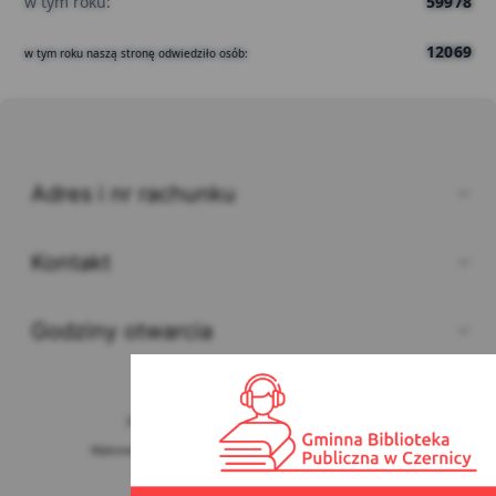
w tym roku:
59978
12069
w tym roku naszą stronę odwiedziło osób:
Adres i nr rachunku
Kontakt
Godziny otwarcia
2026 © Gminna Biblioteka Publiczna w Czernicy
Wykonanie, obsługa, opieka:
Interaktywna Polska Sp. z o.o.