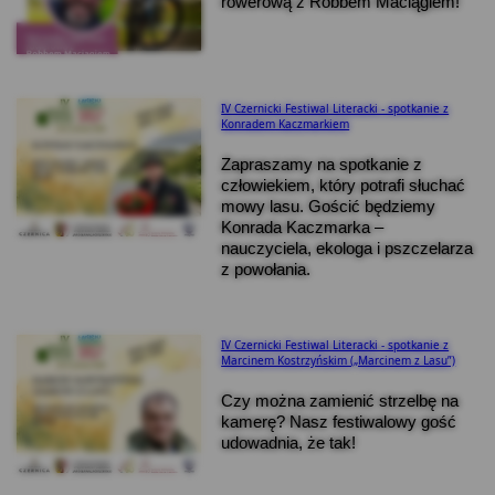
rowerową z Robbem Maciągiem!
IV Czernicki Festiwal Literacki - spotkanie z
Konradem Kaczmarkiem
Zapraszamy na spotkanie z
człowiekiem, który potrafi słuchać
mowy lasu. Gościć będziemy
Konrada Kaczmarka –
nauczyciela, ekologa i pszczelarza
z powołania.
IV Czernicki Festiwal Literacki - spotkanie z
Marcinem Kostrzyńskim („Marcinem z Lasu”)
Czy można zamienić strzelbę na
kamerę? Nasz festiwalowy gość
udowadnia, że tak!