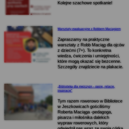
Kolejne szachowe spotkanie!
Warsztaty ewakuacyjne z Robbem Maciągiem
Zapraszamy na praktyczne
warsztaty z Robb Maciąg dla ojców
z dziećmi (7+). To konkretna
wiedza, ćwiczenia i umiejętności,
które mogą okazać się bezcenne.
Szczegóły znajdziecie na plakacie.
„Biblioteka dla mężczyzn – pasje, relacje,
inspiracje”
Tym razem rowerowo w Bibliotece
w Jeszkowicach gościliśmy
Roberta Maciąga -pedagoga,
pisarza i miłośnika dalekich
wypraw rowerowych, który
odwiedził nas wraz ze swoją córką