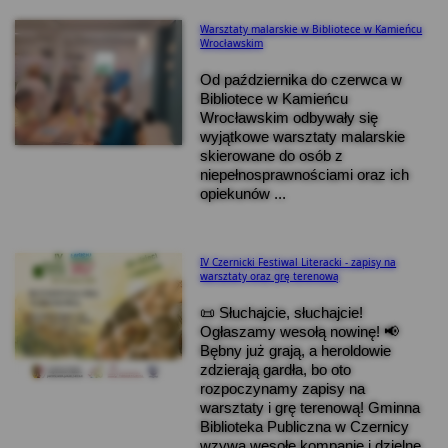
Warsztaty malarskie w Bibliotece w Kamieńcu
Wrocławskim
Od października do czerwca w
Bibliotece w Kamieńcu
Wrocławskim odbywały się
wyjątkowe warsztaty malarskie
skierowane do osób z
niepełnosprawnościami oraz ich
opiekunów ...
IV Czernicki Festiwal Literacki - zapisy na
warsztaty oraz grę terenową
📜 Słuchajcie, słuchajcie!
Ogłaszamy wesołą nowinę! 📢
Bębny już grają, a heroldowie
zdzierają gardła, bo oto
rozpoczynamy zapisy na
warsztaty i grę terenową! Gminna
Biblioteka Publiczna w Czernicy
wzywa wesołe kompanie i dzielne