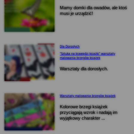
Mamy domki dla owadów, ale ktoś
musi je urządzić!
Dla Dorosłych
"Sztuka na krawędzi książki" warsztaty
malowania brzegów książek
Warsztaty dla dorosłych.
Warsztaty malowania brzegów książek
Kolorowe brzegi książek
przyciągają wzrok i nadają im
wyjątkowy charakter ...