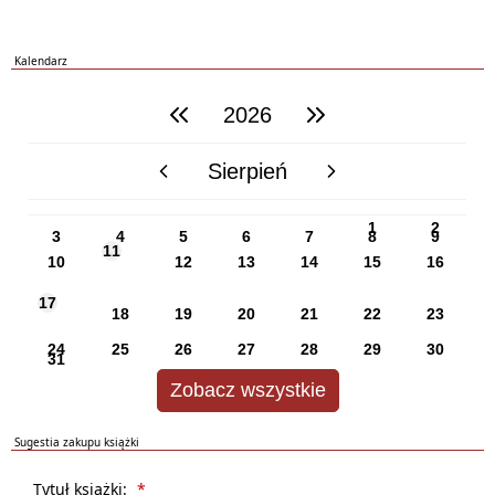
Kalendarz
2026
poprzedni rok
następny rok
Sierpień
poprzedni miesiąc
następny miesiąc
PN
WT
ŚR
CZ
PI
SO
NI
1
2
3
4
5
6
7
8
9
11
10
12
13
14
15
16
17
18
19
20
21
22
23
24
25
26
27
28
29
30
31
Zobacz wszystkie
Sugestia zakupu książki
Formularz sugestii zakupu książki dla biblioteki
Tytuł książki:
*