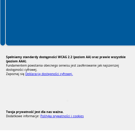
Spełniamy standardy dostępności WCAG 2.2 (poziom AA) oraz prawie wszystkie
(poziom AAA).
Fundamentem powstania obecnego serwisu jest zaoferowanie jak najszerszej
dostępności cyfrowej.
Zapoznaj się
Deklaracją dostępności cyfrowej.
RODO Zgodne
RODO przyjazne narzędzia
Twoja prywatność jest dla nas ważna.
Dodatkowe informacje:
Polityka prywatności i cookies