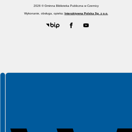
2026 © Gminna Biblioteka Publiczna w Czernicy
Wykonanie, obsługa, opieka:
Interaktywna Polska Sp. z o.o.
Spełniamy standardy WCAG 2.2
Spełniamy standardy W3C