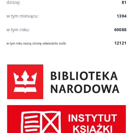
dzisiaj:
81
w tym miesiącu:
1394
w tym roku:
60088
12121
w tym roku naszą stronę odwiedziło osób:
Biblioteka Narodowa
Instytut Książki