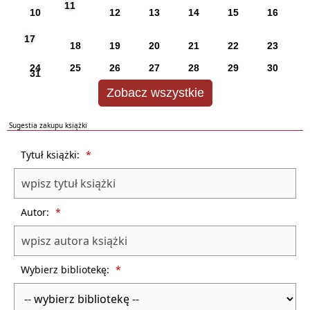
11
10
12
13
14
15
16
17
18
19
20
21
22
23
24
25
26
27
28
29
30
31
Zobacz wszystkie
Sugestia zakupu książki
Formularz sugestii zakupu książki dla biblioteki
Tytuł książki:
*
Autor:
*
Wybierz bibliotekę:
*