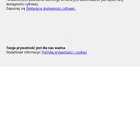
dostępności cyfrowej.
Zapoznaj się
Deklaracją dostępności cyfrowej.
RODO Zgodne
RODO przyjazne narzędzia
Twoja prywatność jest dla nas ważna.
Dodatkowe informacje:
Polityka prywatności i cookies