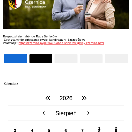
Rozpoczął się nabór do Rady Seniorów.
Zachęcamy do zgłaszania swojej kandydatury. Szczegółowe
informacje:
https://czernica.pl/pl/3540/0/rada-seniorow-gminy-czernica.html
Kalendarz
2026
poprzedni rok
następny rok
Sierpień
poprzedni miesiąc
następny miesiąc
PN
WT
ŚR
CZ
PI
SO
NI
1
2
3
4
5
6
7
8
9