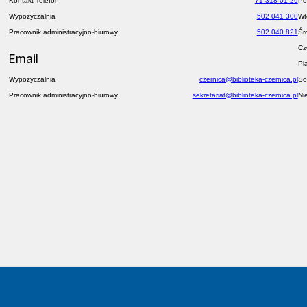
Kontakt Telefon
71 318 01 29
Po
Wypożyczalnia
502 041 300
Wt
Pracownik administracyjno-biurowy
502 040 821
Śr
Cz
Email
Pi
Wypożyczalnia
czernica@biblioteka-czernica.pl
So
Pracownik administracyjno-biurowy
sekretariat@biblioteka-czernica.pl
Ni