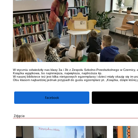
W styczniu odwiedziły nas klasy 3a i 3b z Zespołu Szkolno-Przedszkolnego w Czernicy,
Książka wyjątkowa, bo najmniejsza, największa, najdroższa itp.
W naszej bibliotece też jest kilka nietypowych egzemplarzy i dzieci miały okazję się im p
Obu klasom najbardziej jednak przypadł do gustu egzemplarz pt. „Książka, dzięki której p
Facebook
portal X
Zdjęcia