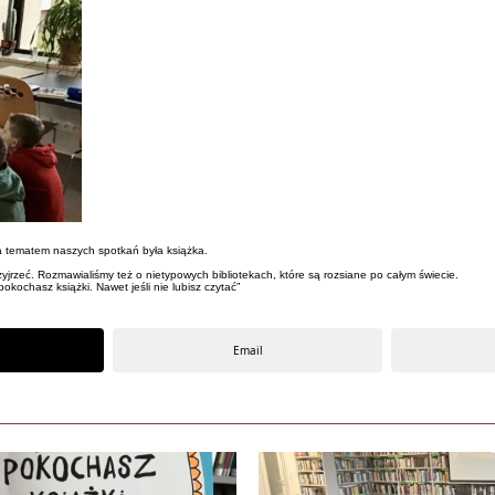
 a tematem naszych spotkań była książka.
rzyjrzeć. Rozmawialiśmy też o nietypowych bibliotekach, które są rozsiane po całym świecie.
okochasz książki. Nawet jeśli nie lubisz czytać”
Email