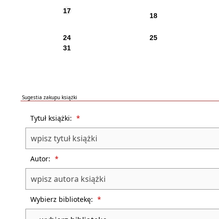
17
18
24
25
31
Sugestia zakupu książki
Formularz sugestii zakupu książki dla biblioteki
Tytuł książki:
*
Autor:
*
Wybierz bibliotekę:
*