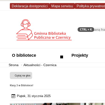
Deklaracja dostępności
Mapa serwisu
Polityka prywatno
CTRL
+ K
Szukaj
O bibliotece
Projekty
Strona
Aktualności - Czernica
Czytaj na głos
Klasy 3 w Bibliotece!
Piątek, 31 stycznia 2025