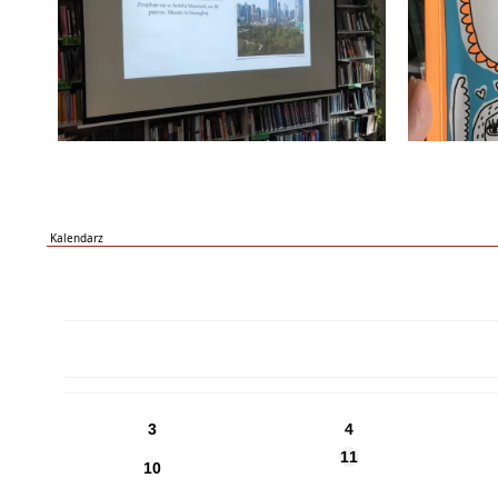
Kalendarz
PN
WT
ŚR
CZ
PI
SO
NI
3
4
11
10