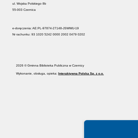
ul. Wojska Polskiego 8b
55-003 Czernica
e-doręczenia: AE:PL-97874-27148-JSWWU-19
Nr rachunku: 93 1020 5242 0000 2002 0479 0202
2026 © Gminna Biblioteka Publiczna w Czernicy
Wykonanie, obsługa, opieka:
Interaktywna Polska Sp. z o.o.
Spełniamy standardy WCAG 2.2
Spełniamy standardy W3C