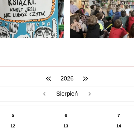
2026
poprzedni rok
następny rok
Sierpień
poprzedni miesiąc
następny miesiąc
5
6
7
12
13
14