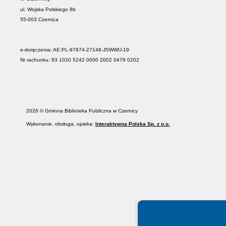
ul. Wojska Polskiego 8b
55-003 Czernica
e-doręczenia: AE:PL-97874-27148-JSWWU-19
Nr rachunku: 93 1020 5242 0000 2002 0479 0202
2026 © Gminna Biblioteka Publiczna w Czernicy
Wykonanie, obsługa, opieka:
Interaktywna Polska Sp. z o.o.
Spełniamy standardy WCAG 2.2
Spełniamy standardy W3C