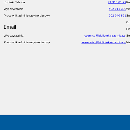
Kontakt Telefon
71 318 01 29
Po
Wypożyczalnia
502 041 300
Wt
Pracownik administracyjno-biurowy
502 040 821
Śr
Cz
Email
Pi
Wypożyczalnia
czernica@biblioteka-czernica.pl
So
Pracownik administracyjno-biurowy
sekretariat@biblioteka-czernica.pl
Ni