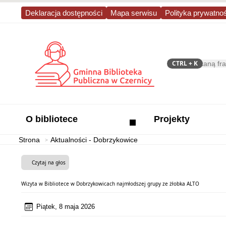
Deklaracja dostępności
Mapa serwisu
Polityka prywatno
CTRL
+ K
Szukaj
O bibliotece
Projekty
Strona
Aktualności - Dobrzykowice
Czytaj na głos
Wizyta w Bibliotece w Dobrzykowicach najmłodszej grupy ze żłobka ALTO
Piątek, 8 maja 2026