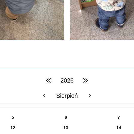
2026
poprzedni rok
następny rok
Sierpień
poprzedni miesiąc
następny miesiąc
5
6
7
12
13
14