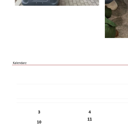
Kalendarz
PN
WT
ŚR
CZ
PI
SO
NI
3
4
11
10