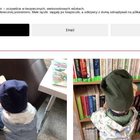
ami – oczywiście w bezpiecznych, wieloosobowych wózkach.
iotecznej przestrzeni. Małe rączki sięgały po książeczki, a odkrywcy z dumą odnajdywali na półka
Email