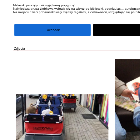
Maluszki przeżyły dziś wyjątkową przygodę!
Najmłodsza grupa żłobkowa wybrała się na wizytę do biblioteki, podróżując… autobus
Na miejscu dzieci pobaraszkowały między regałami, z ciekawością rozglądając się po bibl
Facebook
portal X
Zdjęcia