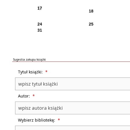
17
18
24
25
31
Sugestia zakupu książki
Formularz sugestii zakupu książki dla biblioteki
Tytuł książki:
*
Autor:
*
Wybierz bibliotekę:
*