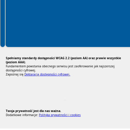
Spełniamy standardy dostępności WCAG 2.2 (poziom AA) oraz prawie wszystkie
(poziom AAA).
Fundamentem powstania obecnego serwisu jest zaoferowanie jak najszerszej
dostępności cyfrowej.
Zapoznaj się
Deklaracją dostępności cyfrowej.
RODO Zgodne
RODO przyjazne narzędzia
Twoja prywatność jest dla nas ważna.
Dodatkowe informacje:
Polityka prywatności i cookies