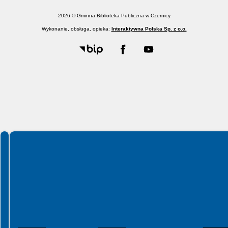
2026 © Gminna Biblioteka Publiczna w Czernicy
Wykonanie, obsługa, opieka:
Interaktywna Polska Sp. z o.o.
Spełniamy standardy WCAG 2.2
Spełniamy standardy W3C