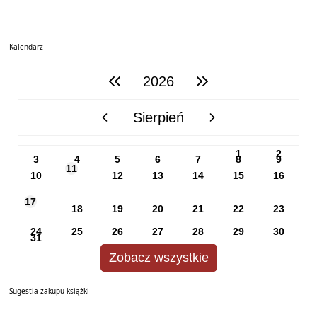
Kalendarz
2026
poprzedni rok
następny rok
Sierpień
poprzedni miesiąc
następny miesiąc
PN
WT
ŚR
CZ
PI
SO
NI
1
2
3
4
5
6
7
8
9
11
10
12
13
14
15
16
17
18
19
20
21
22
23
24
25
26
27
28
29
30
31
Zobacz wszystkie
Sugestia zakupu książki
Formularz sugestii zakupu książki dla biblioteki