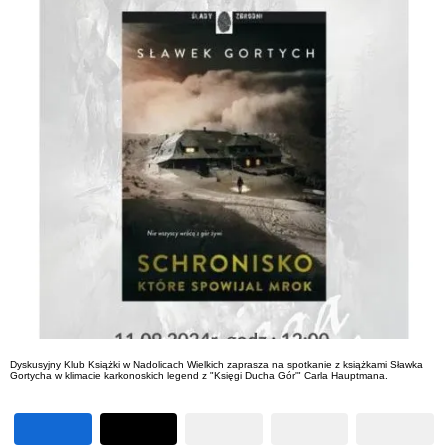
Dyskusyjny Klub Książki w Nadolicach Wielkich zaprasza na spotkanie z książkami Sławka
Gortycha w klimacie karkonoskich legend z "Księgi Ducha Gór'" Carla Hauptmana.