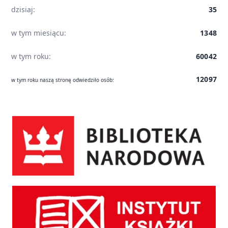
dzisiaj:
35
w tym miesiącu:
1348
w tym roku:
60042
12097
w tym roku naszą stronę odwiedziło osób:
Biblioteka Narodowa
Instytut Książki