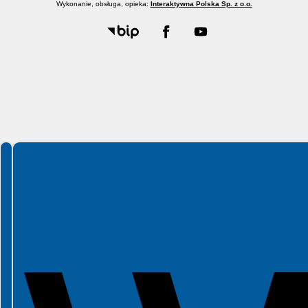
Wykonanie, obsługa, opieka:
Interaktywna Polska Sp. z o.o.
Spełniamy standardy WCAG 2.2
Spełniamy standardy W3C