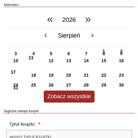
Kalendarz
2026
poprzedni rok
następny rok
Sierpień
poprzedni miesiąc
następny miesiąc
PN
WT
ŚR
CZ
PI
SO
NI
1
2
3
4
5
6
7
8
9
11
10
12
13
14
15
16
17
18
19
20
21
22
23
24
25
26
27
28
29
30
31
Zobacz wszystkie
Sugestia zakupu książki
Formularz sugestii zakupu książki dla biblioteki
Tytuł książki:
*