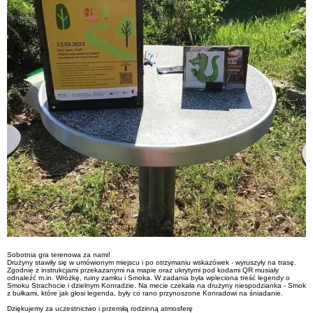
Sobotnia gra terenowa za nami!
Drużyny stawiły się w umówionym miejscu i po otrzymaniu wskazówek - wyruszyły na trasę.
Zgodnie z instrukcjami przekazanymi na mapie oraz ukrytymi pod kodami QR musiały
odnaleźć m.in. Wróżkę, ruiny zamku i Smoka. W zadania była wpleciona treść legendy o
Smoku Strachocie i dzielnym Konradzie. Na mecie czekała na drużyny niespodzianka - Smok
z bułkami, które jak głosi legenda, były co rano przynoszone Konradowi na śniadanie.
Dziękujemy za uczestnictwo i przemiłą rodzinną atmosferę