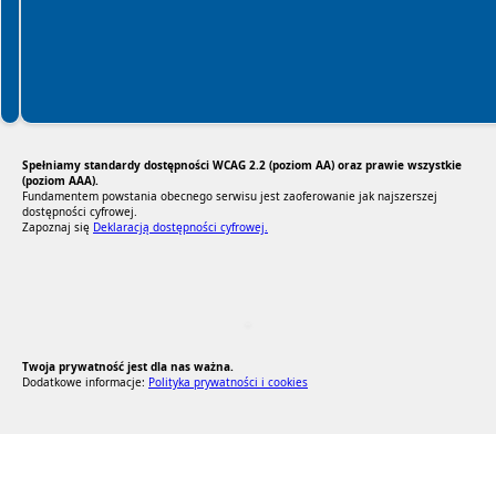
Spełniamy standardy dostępności WCAG 2.2 (poziom AA) oraz prawie wszystkie
(poziom AAA).
Fundamentem powstania obecnego serwisu jest zaoferowanie jak najszerszej
dostępności cyfrowej.
Zapoznaj się
Deklaracją dostępności cyfrowej.
RODO Zgodne
RODO przyjazne narzędzia
Twoja prywatność jest dla nas ważna.
Dodatkowe informacje:
Polityka prywatności i cookies