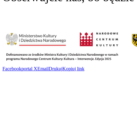
Facebook
portal X
Email
Drukuj
Kopiuj link