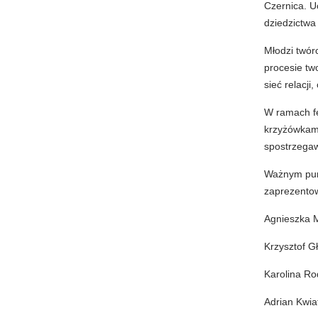
Czernica. U
dziedzictwa 
Młodzi twór
procesie two
sieć relacji
W ramach fe
krzyżówkami
spostrzegaw
Ważnym pun
zaprezentow
Agnieszka M
Krzysztof G
Karolina Ro
Adrian Kwia