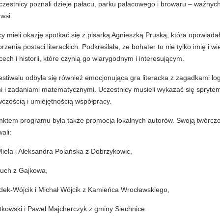
czestnicy poznali dzieje pałacu, parku pałacowego i browaru – ważny
wsi.
cy mieli okazję spotkać się z pisarką Agnieszką Pruską, która opowiada
rzenia postaci literackich. Podkreślała, że bohater to nie tylko imię i wi
, cech i historii, które czynią go wiarygodnym i interesującym.
stiwalu odbyła się również emocjonująca gra literacka z zagadkami lo
 i zadaniami matematycznymi. Uczestnicy musieli wykazać się spryte
czością i umiejętnością współpracy.
ktem programu była także promocja lokalnych autorów. Swoją twórcz
ali:
iela i Aleksandra Polańska z Dobrzykowic,
łuch z Gajkowa,
dek-Wójcik i Michał Wójcik z Kamieńca Wrocławskiego,
tkowski i Paweł Majcherczyk z gminy Siechnice.