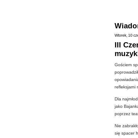
Wiado
Wtorek, 10 c
III Cz
muzyki 
Gościem spe
poprowadził
opowiadania
refleksjami
Dla najmłod
jako Bajanka
poprzez tea
Nie zabrakł
się spacer 