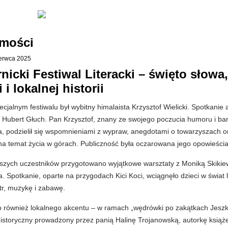
mości
zerwca 2025
ernicki Festiwal Literacki – święto słowa,
i lokalnej historii
cjalnym festiwalu był wybitny himalaista Krzysztof Wielicki. Spotkanie 
 Hubert Głuch. Pan Krzysztof, znany ze swojego poczucia humoru i ba
, podzielił się wspomnieniami z wypraw, anegdotami o towarzyszach o
 na temat życia w górach. Publiczność była oczarowana jego opowieści
szych uczestników przygotowano wyjątkowe warsztaty z Moniką Skikie
. Spotkanie, oparte na przygodach Kici Koci, wciągnęło dzieci w świat l
tr, muzykę i zabawę.
o również lokalnego akcentu – w ramach „wędrówki po zakątkach Jeszk
historyczny prowadzony przez panią Halinę Trojanowską, autorkę książ