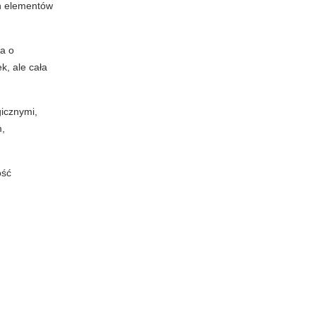
ch elementów
ła o
ek, ale cała
gicznymi,
m,
ość