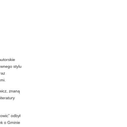
autorskie
rwnego stylu
raz
ami.
wicz, znaną
iteratury
owic” odbył
ek o Gminie